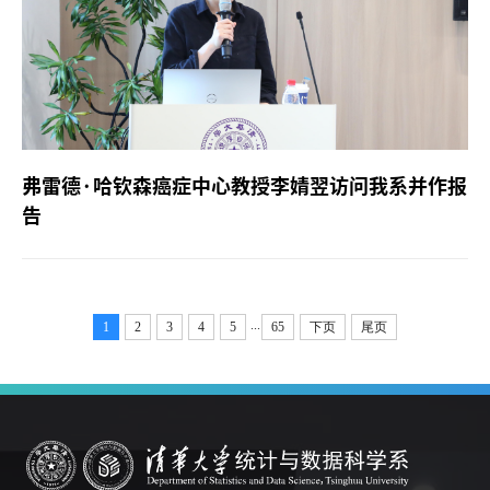
弗雷德·哈钦森癌症中心教授李婧翌访问我系并作报
告
...
1
2
3
4
5
65
下页
尾页